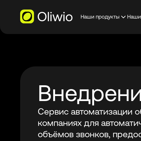
Наши продукты
Наши
Роботы
Внедрение Р
Telecom
Защит
Колл-центр
Внедрение Tel
номер
Внедрени
Сервис автоматизации 
компаниях для автомати
объёмов звонков, пред