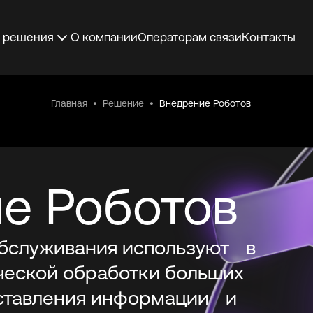
 решения
О компании
Операторам связи
Контакты
Главная
Решение
Внедрение Роботов
оботов
 API
а
ecom API
ов
е Роботов
обслуживания используют в
ческой обработки больших
оставления информации и