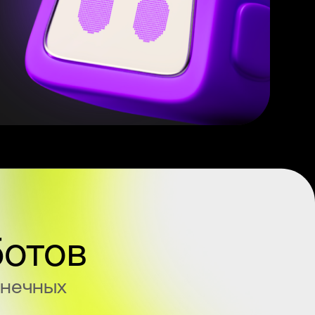
ботов
онечных